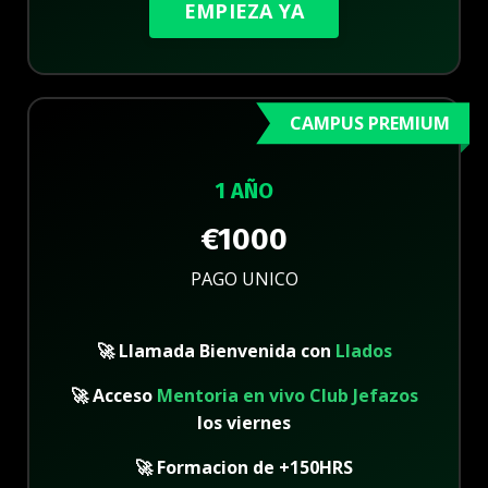
EMPIEZA YA
CAMPUS PREMIUM
1 AÑO
€1000
PAGO UNICO
🚀 Llamada Bienvenida con
Llados
🚀 Acceso
Mentoria en vivo Club Jefazos
los viernes
🚀 F
ormacion de +150HRS