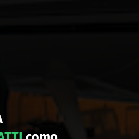
A
ATTI
como